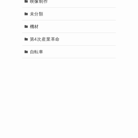
映像制作
未分類
機材
第4次産業革命
ト
自転車