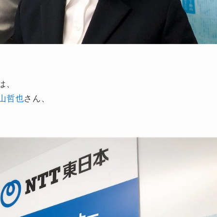
は、
山哲也
さん、