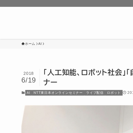
ホーム
AI
「人工知能、ロボット社会」
2018
6/19
ナー
20
AI
NTT東日本オンラインセミナー
ライブ配信
ロボット